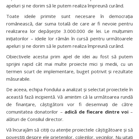
apeluri și ne dorim să le putem realiza împreună curând.
Toate ideile primite sunt necesare în democrația
românească, dar suma totală de care ar fi nevoie pentru
realizarea lor depășește 3.000.000 de lei. Le mulțumim
inițiatorilor – ideile lor rămân în cursă pentru următoarele
apeluri și ne dorim să le putem realiza împreună curând.
Obiectivele acestui prim apel de idei au fost să putem
sprijini rapid cât mai multe proiecte mici și medii, cu un
termen scurt de implementare, buget potrivit și rezultate
măsurabile.
De aceea, echipa Fondului a analizat și selectat proiectele în
această fază incipientă. Vă amintim că la următoarea rundă
de finanțare, câștigătorii vor fi desemnați de către
comunitatea donatorilor –
adică de fiecare dintre voi
–
alături de Consiliul director.
Vă încurajăm să citiți cu atenție proiectele câștigătoare și să
povestiți despre ele prietenilor, colegilor, vecinilor. Nu uitați