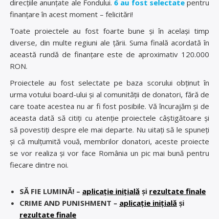
direcțiile anunțate ale Fondului.
6 au fost selectate
pentru
finanțare în acest moment – felicitări!
Toate proiectele au fost foarte bune și în același timp
diverse, din multe regiuni ale țării. Suma finală acordată în
această rundă de finanțare este de aproximativ 120.000
RON.
Proiectele au fost selectate pe baza scorului obținut în
urma votului board-ului și al comunității de donatori, fără de
care toate acestea nu ar fi fost posibile. Vă încurajăm și de
aceasta dată să citiți cu atenție proiectele câștigătoare și
să povestiți despre ele mai departe. Nu uitați să le spuneți
și că mulțumită vouă, membrilor donatori, aceste proiecte
se vor realiza și vor face România un pic mai bună pentru
fiecare dintre noi.
SĂ FIE LUMINĂ! –
aplicație inițială
și
rezultate finale
CRIME AND PUNISHMENT –
aplicație inițială
și
rezultate finale