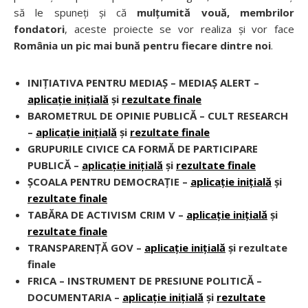
să le spuneți și că
mulțumită vouă, membrilor
fondatori
, aceste proiecte se vor realiza și vor face
România un pic mai bună pentru fiecare dintre noi
.
INIȚIATIVA PENTRU MEDIAȘ – MEDIAȘ ALERT –
aplicație inițială
și
rezultate finale
BAROMETRUL DE OPINIE PUBLICĂ – CULT RESEARCH
–
aplicație inițială
și
rezultate finale
GRUPURILE CIVICE CA FORMĂ DE PARTICIPARE
PUBLICĂ –
aplicație inițială
și
rezultate finale
ȘCOALA PENTRU DEMOCRAȚIE –
aplicație inițială
și
rezultate finale
TABĂRA DE ACTIVISM CRIM V –
aplicație inițială
și
rezultate finale
TRANSPARENȚĂ GOV –
aplicație inițială
și rezultate
finale
FRICA – INSTRUMENT DE PRESIUNE POLITICĂ –
DOCUMENTARIA –
aplicație inițială
și
rezultate