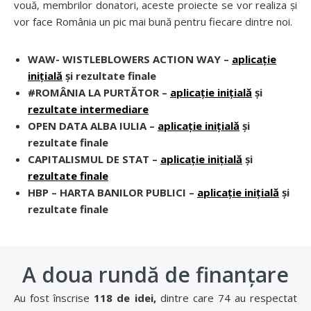
vouă, membrilor donatori, aceste proiecte se vor realiza și
vor face România un pic mai bună pentru fiecare dintre noi.
WAW- WISTLEBLOWERS ACTION WAY –
aplicație
inițială
și rezultate finale
#ROMÂNIA LA PURTĂTOR –
aplicație inițială
și
rezultate intermediare
OPEN DATA ALBA IULIA –
aplicație inițială
și
rezultate finale
CAPITALISMUL DE STAT –
aplicație inițială
și
rezultate finale
HBP – HARTA BANILOR PUBLICI –
aplicație inițială
și
rezultate finale
A doua rundă de finanțare
Au fost înscrise
118 de idei,
dintre care 74 au respectat