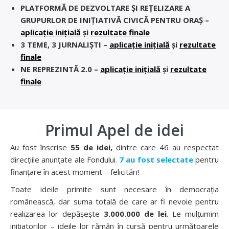
PLATFORMĂ DE DEZVOLTARE ȘI REȚELIZARE A
GRUPURLOR DE INIȚIATIVĂ CIVICĂ PENTRU ORAȘ –
aplicație inițială
și
rezultate finale
3 TEME, 3 JURNALIȘTI –
aplicație inițială
și
rezultate
finale
NE REPREZINTĂ 2.0 –
aplicație inițială
și
rezultate
finale
Primul Apel de idei
Au fost înscrise
55 de idei,
dintre care 46 au respectat
direcțiile anunțate ale Fondului.
7 au fost selectate
pentru
finanțare în acest moment – felicitări!
Toate ideile primite sunt necesare în democrația
românească, dar suma totală de care ar fi nevoie pentru
realizarea lor depășește
3.000.000 de lei
. Le mulțumim
inițiatorilor – ideile lor rămân în cursă pentru următoarele