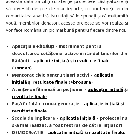
aceasta dată să citiți cu atenție proiectele câștigătoare și
să povestiți despre ele mai departe, cu prietenii și cei din
comunitatea voastră. Nu uitați să le spuneți și că mulțumită
vouă, membrilor donatori, aceste proiecte se vor realiza și
vor face România un pic mai bună pentru fiecare dintre noi.
Aplicația e-Rădăuți – instrument pentru
dezvoltarea cetățeniei active în rândul tinerilor din
Rădăuți –
aplicație inițială
și
rezultate finale
(+
anexa
)
Mentorat civic pentru tineri activi –
aplicație
inițială
și
rezultate finale
(+
brosura
)
Atenție se filmează un picționar –
aplicație inițială
și
rezultate finale
Față în față cu noua generație –
aplicație inițială
și
rezultate finale
Școala de implicare –
aplicație inițială
– proiectul nu
s-a mai realizat, a fost restras de către inițiatori
DEMOCReAȚIE –
aplicație inițială
și
rezultate finale
.