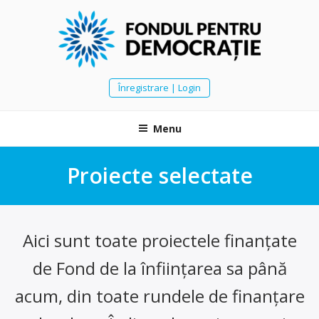
Skip
to
content
FONDUL PENTRU DEMOCRAȚIE
E nevoie să urcăm muntele împreună. E nevoie să devenim noi, să fim
Înregistrare | Login
mulți și puternici. Vom găsi și vom susține acei campioni civici care au
inițiativă și schimbă fața acestei țări.
Menu
Proiecte selectate
Aici sunt toate proiectele finanțate
de Fond de la înființarea sa până
acum, din toate rundele de finanțare