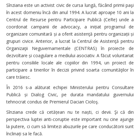
Sînziana este un activist civic de cursa lungă, făcând primii paşi
în acest domeniu încă din anul 1994. A lucrat aproape 10 ani la
Centrul de Resurse pentru Participare Publică (CeRe) unde a
coordonat campanii de advocacy, a inițiat programul de
organizare comunitară și a oferit asistenţă pentru organizații și
grupuri civice. Anterior, a lucrat la Centrul de Asistenţă pentru
Organizaţii Neguvernamentale (CENTRAS) în proiecte de
dezvoltare și coagulare a mediului asociativ. A făcut voluntariat
pentru consiliile locale ale copiilor din 1994, un proiect de
participare a tinerilor în decizii privind soarta comunităţilor în
care trăiesc.
În 2016 s-a alăturat echipei Ministerului pentru Consultare
Publică și Dialog Civic, pe durata mandatului guvernului
tehnocrat condus de Premierul Dacian Cioloş.
Sînziana crede că cetățean nu te naști, ci devii. Şi că din
perspectiva luptei anti-coruptie este important nu cine ajunge
la putere, ci cum să limitezi abuzurile pe care conducătorii sunt
înclinați sa le facă.