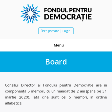
Skip
to
content
FONDUL PENTRU DEMOCRAȚIE
E nevoie să urcăm muntele împreună. E nevoie să devenim noi, să fim
Înregistrare | Login
mulți și puternici. Vom găsi și vom susține acei campioni civici care au
inițiativă și schimbă fața acestei țări.
Menu
Board
Consiliul Director al Fondului pentru Democrație are în
componență 5 membri, cu un mandat de 2 ani (până pe 31
martie 2020). Iată cine sunt cei 5 membri, în ordine
alfabetică: