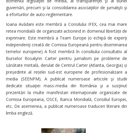
domeniul legislaţiei de media, al transparenţei şi al bunei
guvernări, precum şi la consolidarea asociaţiilor de jurnalişti şi
a eforturilor de auto-reglementare.
Ioana Avădani este membră a Consilului IFEX, cea mai mare
retea mondială de organizatii actionind in domeniul libertății de
exprimare. Este membră a Team Europe (o echipă de experţi
independenţi creată de Comisia Europeană pentru diseminarea
temelor europene) A fost membră în consiliului consultativ al
Burselor Rosalynn Carter pentru jurnalism pe probleme de
sănătate mintală, derulat de Centrul Carter (Atlanta, Georgia) și
președinte al rețelei sud-est europene de profesionalizare a
media (SEENPM). A publicat numeroase articole şi studii
dedicate situaţiei mass-media din România şi a susţinut
prezentări la multe manifestari internaţionale organizate de
Comisia Europeana, OSCE, Banca Mondială, Consiliul Europei,
etc. De asemenea, a publicat numeroase traduceri literare din
limba engleză.