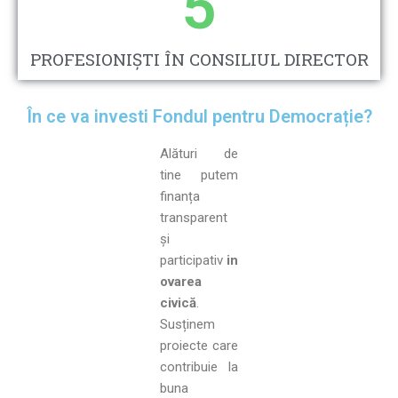
5
PROFESIONIȘTI ÎN CONSILIUL DIRECTOR
În ce va investi Fondul pentru Democrație?
Alături de
tine putem
finanța
transparent
și
participativ
in
ovarea
civică
.
Susținem
proiecte care
contribuie la
buna