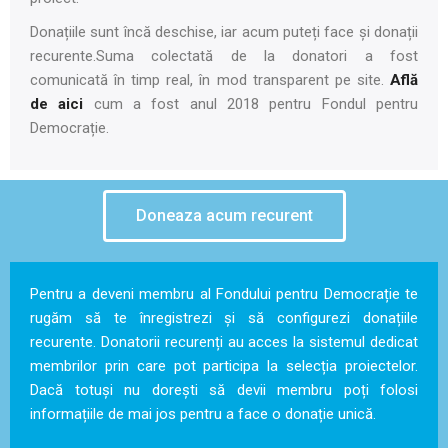
Donațiile sunt încă deschise, iar acum puteți face și donații
recurente.Suma colectată de la donatori a fost
comunicată în timp real, în mod transparent pe site.
Află
de aici
cum a fost anul 2018 pentru Fondul pentru
Democrație.
Doneaza acum recurent
Pentru a deveni membru al Fondului pentru Democrație te
rugăm să te înregistrezi și să configurezi donațiile
recurente. Donatorii recurenți au acces la sistemul dedicat
membrilor prin care pot participa la selecția proiectelor.
Dacă totuși nu dorești să devii membru poți folosi
informațiile de mai jos pentru a face o donație unică.