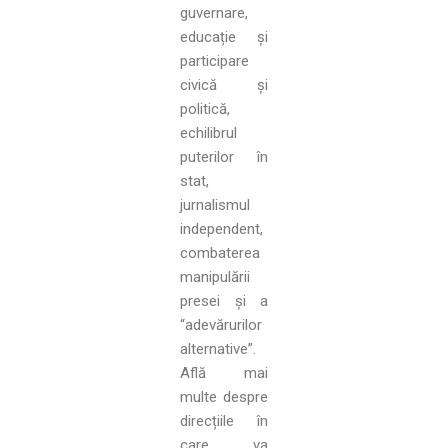
guvernare,
educație și
participare
civică și
politică,
echilibrul
puterilor în
stat,
jurnalismul
independent,
combaterea
manipulării
presei și a
“adevărurilor
alternative”.
Află mai
multe despre
direcțiile în
care va