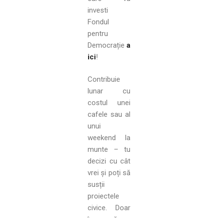
investi
Fondul
pentru
Democrație
a
ici
!
Contribuie
lunar cu
costul unei
cafele sau al
unui
weekend la
munte – tu
decizi cu cât
vrei și poți să
susții
proiectele
civice. Doar