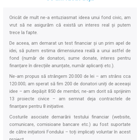
Oricât de mult ne-a entuziasmat ideea unui fond civic, am
vrut să ne asigurăm că există un interes real și putem
trece la fapte.
De aceea, am demarat un test financiar și un prim apel de
idei, să putem estima dimensiunea reală a unui astfel de
fond (număr de donatori, sume donate, interes pentru
finanțare în direcțiile anunțate, număr aplicanți etc.).
Ne-am propus să strângem 20.000 de lei – am strâns cca
120.000; am sperat să fim 200 de donatori uniți de aceeași
idee – am depășit 850 de membri; ne-am dorit să sprijinim
13 proiecte civice – am semnat deja contractele de
finanțare pentru 8 inițiative.
Costurile asociate demarării testului financiar (website,
comunicare, comisioane bancare etc.) au fost suportate
de către inițiatorii Fondului – toți implicați voluntar în acest
proiect.